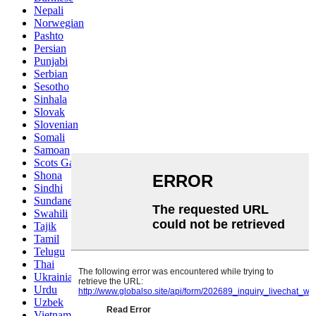
Nepali
Norwegian
Pashto
Persian
Punjabi
Serbian
Sesotho
Sinhala
Slovak
Slovenian
Somali
Samoan
Scots Gaelic
Shona
Sindhi
Sundanese
Swahili
Tajik
Tamil
Telugu
Thai
Ukrainian
Urdu
Uzbek
Vietnamese