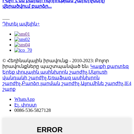
Ինչո՞ւ են բարձր հզորության շարժիչները
վերածվում բարձր...
......
Դիտել ավելին+
© Հեղինակային իրավունք - 2010-2023: Բոլոր
իրավունքները պաշտպանված են։
Կայքի քարտեզ
Երեք փուլային ասինխրոն շարժիչ
,
Սկյուռի
վանդակի շարժիչ
,
Եռաֆազ ասինխրոն
շարժիչ
,
Բարձր լարման շարժիչ
,
Ալյումինե շարժիչ
,
IE4
շարք
WhatsApp
Էլ․ փոստ
0086-536-5827128