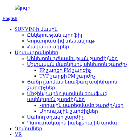
English
SUNVIM-ի մասին
Ընկերության պրոֆիլ
Կորպորատիվ տեսանյութ
Հավաստագրեր
Արտադրանքներ
Սինխրոն դժկամության շարժիչներ
Մշտական ​​մագնիսով սինխրոն շարժիչ
FP շարքի PM շարժիչ
TVF շարքի PM շարժիչ
Ցածր լարման եռաֆազ ասինխրոն
շարժիչներ
Միջին/բարձր լարման եռաֆազ
ասինխրոն շարժիչներ
Կողային սառեցմամբ շարժիչներ
Մոդուլային շարժիչներ
Սահող օղակի շարժիչ
Պտուտակային իպելլերային պոմպ
Դիմումներ
VR