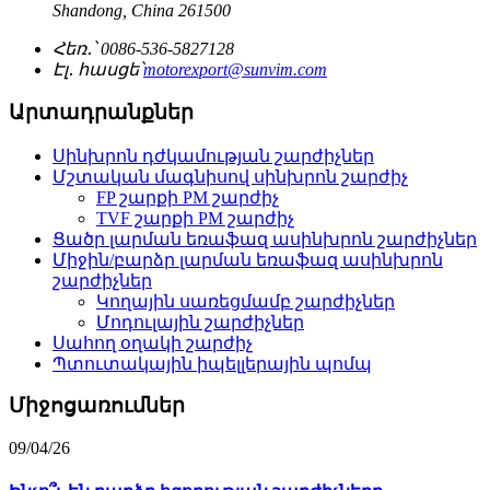
Shandong, China 261500
Հեռ․՝ 0086-536-5827128
Էլ․ հասցե՝
motorexport@sunvim.com
Արտադրանքներ
Սինխրոն դժկամության շարժիչներ
Մշտական ​​մագնիսով սինխրոն շարժիչ
FP շարքի PM շարժիչ
TVF շարքի PM շարժիչ
Ցածր լարման եռաֆազ ասինխրոն շարժիչներ
Միջին/բարձր լարման եռաֆազ ասինխրոն
շարժիչներ
Կողային սառեցմամբ շարժիչներ
Մոդուլային շարժիչներ
Սահող օղակի շարժիչ
Պտուտակային իպելլերային պոմպ
Միջոցառումներ
09/04/26